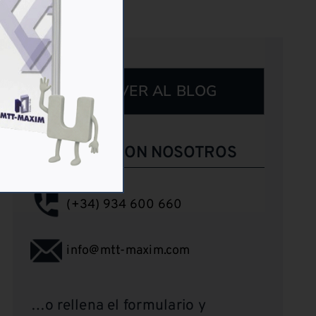
VOLVER AL BLOG
CONTACTA CON NOSOTROS
(+34) 934 600 660
info@mtt-maxim.com
…o rellena el formulario y