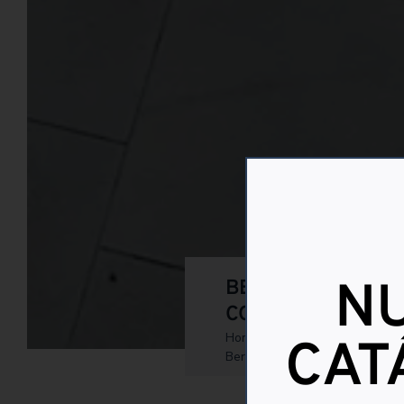
N
BERENJENOS Y PE
CONSTRUCCIÓN Y
Home
Blog
CAT
Berenjenos y perfiles para la