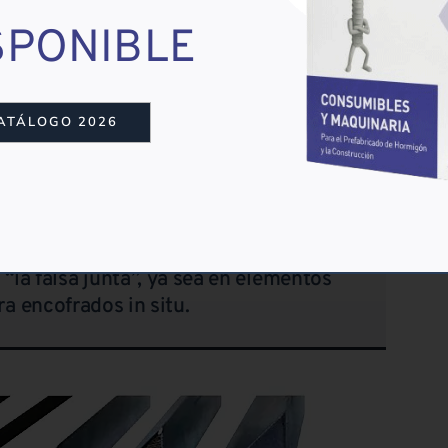
SPONIBLE
OS Y LOS PERFILES?
ATÁLOGO 2026
encargado de crear chaflanes en los
 una parte estética, pero también se
lado en aristas vivas cuando no son
“la falsa junta”, ya sea en elementos
a encofrados in situ.