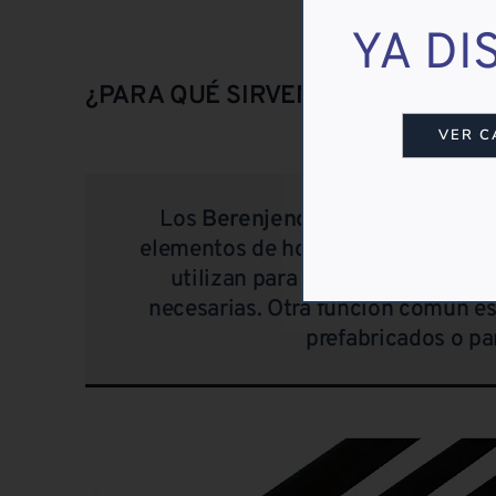
YA DI
¿PARA QUÉ SIRVEN LOS BERENJEN
VER C
Los
Berenjenos
son el elemento 
elementos de hormigón, cumpliendo
utilizan para evitar el descantil
necesarias. Otra función común es 
prefabricados o par