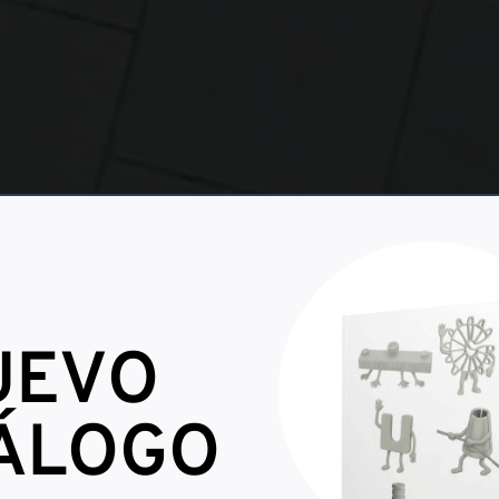
UEVO
RFILES PARA LA
 PREFABRICADO
ÁLOGO
 construcción y prefabricado