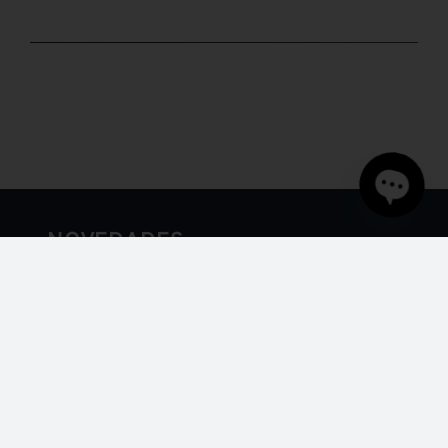
Open
chaty
NOVEDADES
Nuevas cuñas para azulejos: calidad y precisión
para albañiles
Nueva gama imanes y sistemas de encofrado