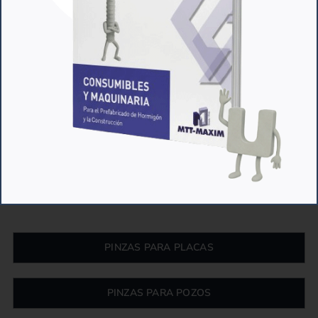
Las pinzas y elementos de elevación
son un elemento de gran importancia
en cualquier obra o fábrica de
prefabricado. Las pinzas de transporte
WIMAG son de gran robustez y están
fabricadas con la máxima calidad para
garantizar la máxima seguridad
durante el transporte y manipulación
de cualquier elemento de hormigón
prefabricado.
PINZAS PARA PLACAS
PINZAS PARA POZOS