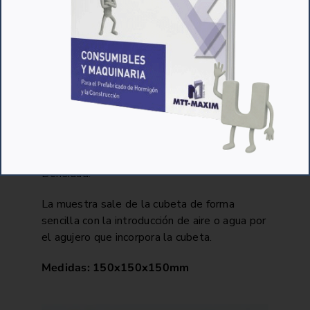
ensayos.
Conoce más sobre sus características y
aplicación en este post.
CUBETA “TEST” CUADRADA
Primero, este artículo es fabricado por
estampación en Poliuretano de Alta
Densidad.
La muestra sale de la cubeta de forma
sencilla con la introducción de aire o agua por
el agujero que incorpora la cubeta.
Medidas: 150x150x150mm