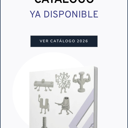
YA DISPONIBLE
VER CATÁLOGO 2026
Nos complace presentar
dos nuevos
artículos del catálogo de MTT Maxim
. Se
trata de diferentes clases de cubetas de
poliuretano diseñadas con las condiciones
óptimas para testear la calidad del material
en las pruebas de rotura de hormigón.
Ambas se caracterizan por ser
reutilizables
.
Esta propiedad fomenta el respeto por el
planeta a la vez que repercute en un ahorro
significativo a la hora de realizar estos