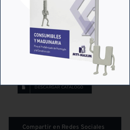
Presentamos el
nuevo catálogo de
juntas
de goma para moldes
. Más de 100
referencias para que usted encuentre todo
aquello que necesite en su trabajo a la hora
de realizar piezas prefabricadas de hormigón.
DESCARGAR CATÁLOGO
Compartir en Redes Sociales