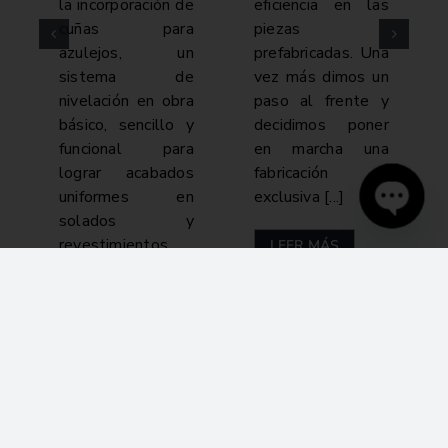
la incorporación de
eficiencia en las
cuñas para
piezas
azulejos, un
prefabricadas. Una
sistema de
vez más dimos un
nivelación en obra
paso al frente y
básico, sencillo y
decidimos poner
funcional para
en marcha una
lograr acabados
fabricación
uniformes en
exclusiva [...]
solados y
Open
revestimientos
LEER MÁS
chaty
cerámicos.Fabricadas
en 100%
polipropileno
virgen, [...]
LEER MÁS