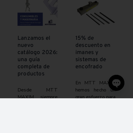
Lanzamos el
15% de
nuevo
descuento en
catálogo 2026:
imanes y
una guía
sistemas de
completa de
encofrado
productos
En MTT MAXIM
Desde MTT
hemos hecho un
Open
MAXIM siempre
gran esfuerzo para
chaty
queremos que
hacer aún más
tengas acceso a la
competitivos
información más
nuestros imanes y
completa y
sistemas de
actualizada de
encofrado, con la