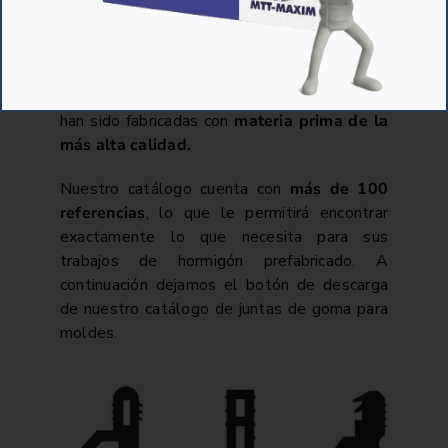
entorno de fabricación limpio y seguro.
En MTT contamos con una amplia variedad
de
juntas de goma para moldes
. Todas ellas
han sido fabricadas con
materia prima de la
más alta calidad.
Nuestro catálogo cuenta con
más de 100
referencias
, lo que le permitirá encontrar
exactamente lo que necesita para sus
trabajos de hormigón prefabricado. A
continuación dejamos el botón de descarga
de nuestro catálogo de juntas de goma para
moldes.