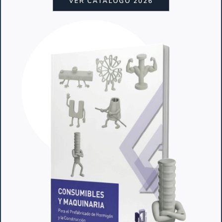
VER CATÁLOGO 2026
Las
juntas de goma para moldes
prefabricados de hormigón
son elementos
clave para conseguir un cierre sobresaliente
entre las partes móviles de los mismos.
Para conseguir el mejor resultado y duración
de las juntas, es vital que estén fabricadas
con materiales de la máxima calidad, y con la
precisión necesaria para que los acabados
sean inmejorables. De esta manera, también
se conseguirá no sólo que sus productos de
hormigón sean de la máxima calidad, sino que
gracias al perfecto cierre de los moldes sin
fugas de hormigón, se mantenga en un