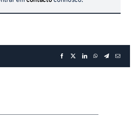
entrar em
contacto
connosco.