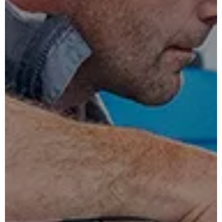
for:
Inglês
Francês
Português
Espanhol