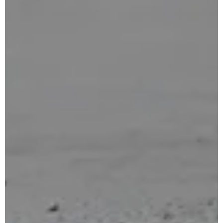
for:
Inglês
Francês
Português
Espanhol