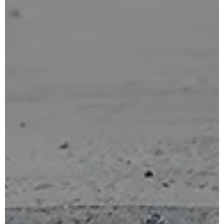
for:
Inglês
Francês
Português
Espanhol