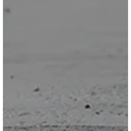
for:
Anglais
Français
Portugais – du Portugal
Espagnol