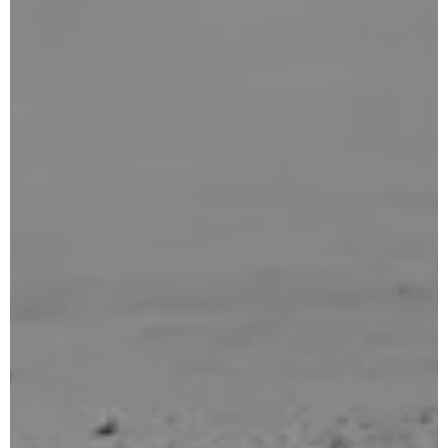
for:
Anglais
Français
Portugais – du Portugal
Espagnol