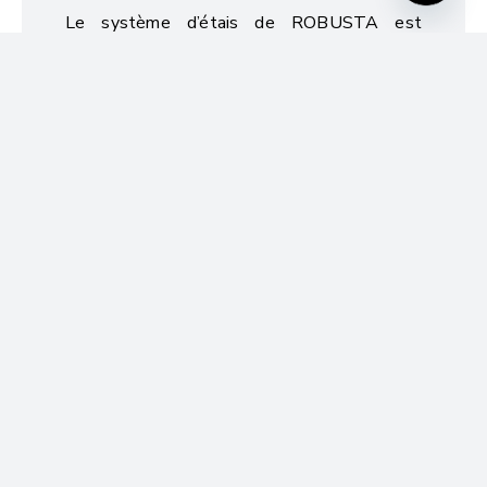
Open
Le système d’étais de ROBUSTA est
chaty
prouvé avec succès depuis de nombreuses
années dans les usines et chantiers.
NOUVEAUTÉS
15% de réduction sur les aimants et les systèmes