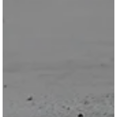
for:
Anglais
Français
Portugais – du Portugal
Espagnol