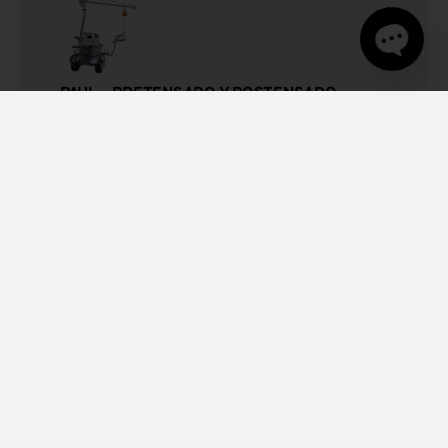
Open
PAUL – PRETENSADO Y POSTENSADO
chaty
Prensa unifilar PAUL
Prensa multifilar PAUL
Grupos hidráulicos
Lanzacables
TENSAcontrol
Dinamómetro