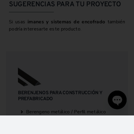
SUGERENCIAS PARA TU PROYECTO
Si usas
imanes y sistemas de encofrado
también
podría interesarte este producto.
BERENJENOS PARA CONSTRUCCIÓN Y
PREFABRICADO
Open
Berengeno metálico / Perfil metálico
chaty
Berengeno plástico