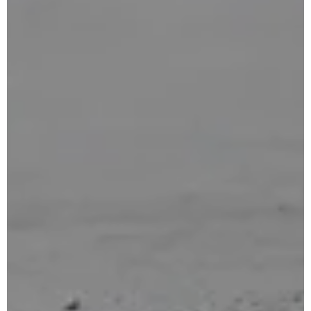
for:
Anglais
Français
Portugais – du Portugal
Espagnol